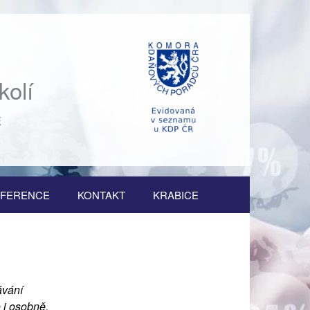
kolí
Ě
FERENCE
KONTAKT
KRABICE
ávání
 i osobně.