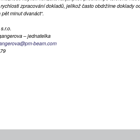
daňovým
 rychlosti zpracování dokladů, jelikož často obdržíme doklady o
a pět minut dvanáct“.
ní
.r.o.
angerova – jednatelka
gangerova@pm-beam.com
479
ví
ělené