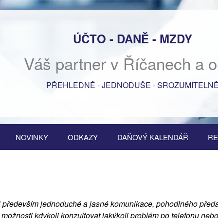
ÚČTO - DANĚ - MZDY
Váš partner v Říčanech a o
PŘEHLEDNĚ - JEDNODUŠE - SROZUMITELN
NOVINKY
ODKAZY
DAŇOVÝ KALENDÁŘ
RE
 především jednoduché a jasné komunikace, pohodlného před
 možnosti kdykoli konzultovat jakýkoli problém po telefonu nebo