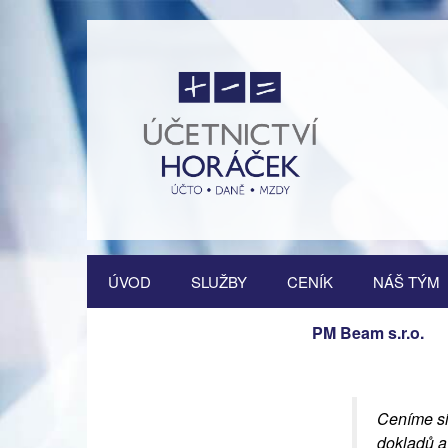
Přejít
ÚVOD
SLUŽBY
CENÍK
NÁŠ TÝM
k
obsahu
Vedení účetnictví
webu
PM Beam s.r.o.
Vedení daňové evidence
Vedení mzdové agendy
Ceníme si
dokladů a