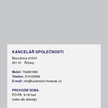
KANCELÁŘ SPOLEČNOSTI
Bezručova 410/31
251 01 Říčany
Mobil:
734261569
Telefon:
313103059
E-mail:
info@ucetnictvi-horacek.cz
PROVOZNÍ DOBA:
PO-PÁ: 9-18 hod
(nebo dle dohody)