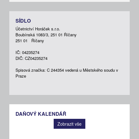
SÍDLO
Účetnictví Horáček s.r.o.
Boubínská 1083/3, 251 01 Říčany
251 01 Říčany
IČ: 04235274
DIČ: CZ04235274
Spisová značka: C 244354 vedená u Městského soudu v
Praze
DAŇOVÝ KALENDÁŘ
Zobrazit vše