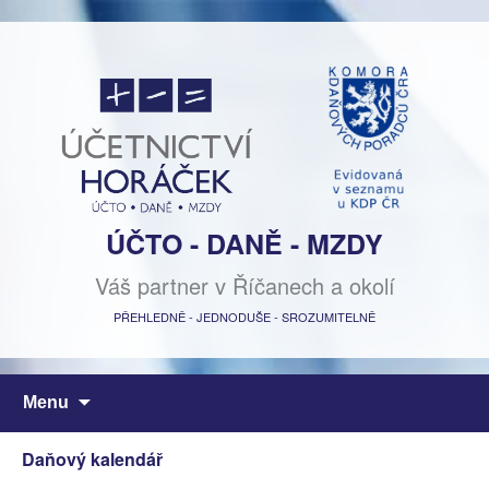
ÚČTO - DANĚ - MZDY
Váš partner v Říčanech a okolí
PŘEHLEDNĚ - JEDNODUŠE - SROZUMITELNĚ
Přejít
Menu
k
obsahu
Daňový kalendář
webu