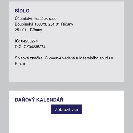
SÍDLO
Účetnictví Horáček s.r.o.
Boubínská 1083/3, 251 01 Říčany
251 01 Říčany
IČ: 04235274
DIČ: CZ04235274
Spisová značka: C 244354 vedená u Městského soudu v
Praze
DAŇOVÝ KALENDÁŘ
Zobrazit vše