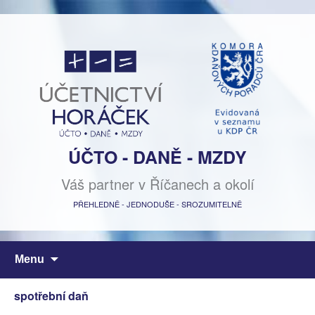
ÚČTO - DANĚ - MZDY
Váš partner v Říčanech a okolí
PŘEHLEDNĚ - JEDNODUŠE - SROZUMITELNĚ
Přejít
Menu
k
obsahu
spotřební daň
webu