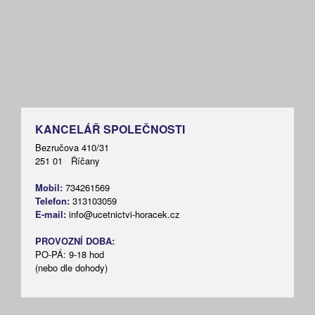
KANCELÁŘ SPOLEČNOSTI
Bezručova 410/31
251 01 Říčany
Mobil:
734261569
Telefon:
313103059
E-mail:
info@ucetnictvi-horacek.cz
PROVOZNÍ DOBA:
PO-PÁ: 9-18 hod
(nebo dle dohody)