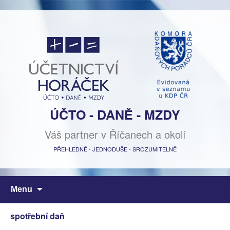
ÚČTO - DANĚ - MZDY
Váš partner v Říčanech a okolí
PŘEHLEDNĚ - JEDNODUŠE - SROZUMITELNĚ
Přejít
Menu
k
obsahu
spotřební daň
webu