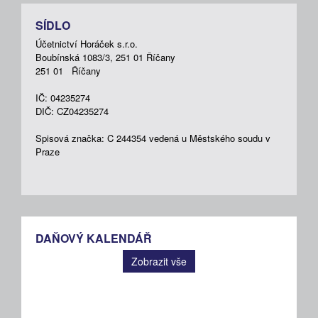
SÍDLO
Účetnictví Horáček s.r.o.
Boubínská 1083/3, 251 01 Říčany
251 01 Říčany
IČ: 04235274
DIČ: CZ04235274
Spisová značka: C 244354 vedená u Městského soudu v
Praze
DAŇOVÝ KALENDÁŘ
Zobrazit vše