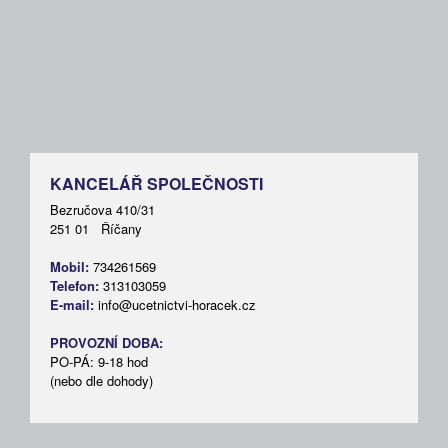
KANCELÁŘ SPOLEČNOSTI
Bezručova 410/31
251 01 Říčany
Mobil:
734261569
Telefon:
313103059
E-mail:
info@ucetnictvi-horacek.cz
PROVOZNÍ DOBA:
PO-PÁ: 9-18 hod
(nebo dle dohody)