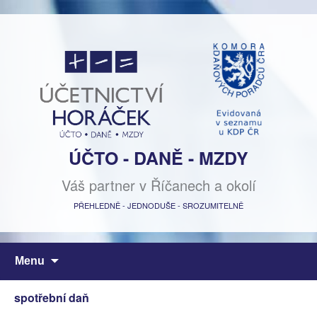
ÚČTO - DANĚ - MZDY
Váš partner v Říčanech a okolí
PŘEHLEDNĚ - JEDNODUŠE - SROZUMITELNĚ
Přejít
Menu
k
obsahu
spotřební daň
webu