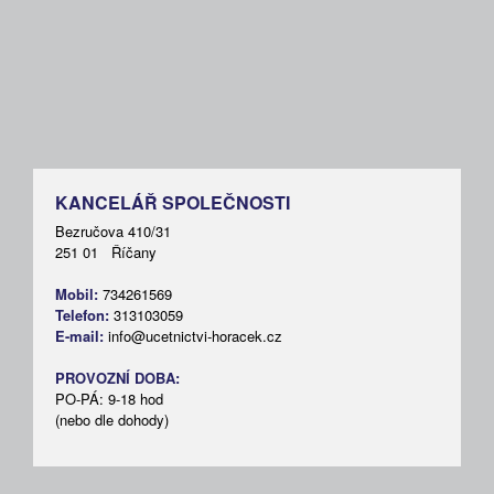
KANCELÁŘ SPOLEČNOSTI
Bezručova 410/31
251 01 Říčany
Mobil:
734261569
Telefon:
313103059
E-mail:
info@ucetnictvi-horacek.cz
PROVOZNÍ DOBA:
PO-PÁ: 9-18 hod
(nebo dle dohody)