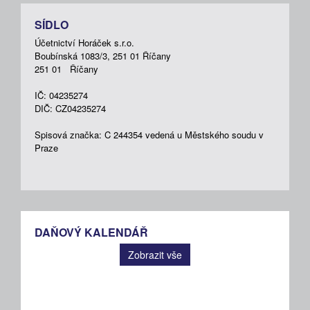
SÍDLO
Účetnictví Horáček s.r.o.
Boubínská 1083/3, 251 01 Říčany
251 01 Říčany
IČ: 04235274
DIČ: CZ04235274
Spisová značka: C 244354 vedená u Městského soudu v
Praze
DAŇOVÝ KALENDÁŘ
Zobrazit vše