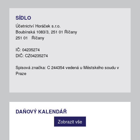
SÍDLO
Účetnictví Horáček s.r.o.
Boubínská 1083/3, 251 01 Říčany
251 01 Říčany
IČ: 04235274
DIČ: CZ04235274
Spisová značka: C 244354 vedená u Městského soudu v
Praze
DAŇOVÝ KALENDÁŘ
Zobrazit vše