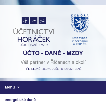
ÚČTO - DANĚ - MZDY
Váš partner v Říčanech a okolí
PŘEHLEDNĚ - JEDNODUŠE - SROZUMITELNĚ
Přejít
Menu
k
obsahu
energetické daně
webu