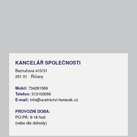
KANCELÁŘ SPOLEČNOSTI
Bezručova 410/31
251 01 Říčany
Mobil:
734261569
Telefon:
313103059
E-mail:
info@ucetnictvi-horacek.cz
PROVOZNÍ DOBA:
PO-PÁ: 9-18 hod
(nebo dle dohody)