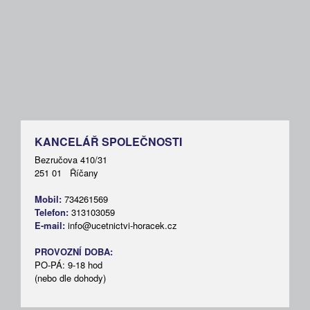
KANCELÁŘ SPOLEČNOSTI
Bezručova 410/31
251 01 Říčany
Mobil:
734261569
Telefon:
313103059
E-mail:
info@ucetnictvi-horacek.cz
PROVOZNÍ DOBA:
PO-PÁ: 9-18 hod
(nebo dle dohody)