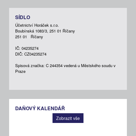
SÍDLO
Účetnictví Horáček s.r.o.
Boubínská 1083/3, 251 01 Říčany
251 01 Říčany
IČ: 04235274
DIČ: CZ04235274
Spisová značka: C 244354 vedená u Městského soudu v
Praze
DAŇOVÝ KALENDÁŘ
Zobrazit vše