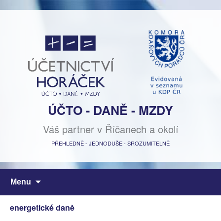
ÚČTO - DANĚ - MZDY
Váš partner v Říčanech a okolí
PŘEHLEDNĚ - JEDNODUŠE - SROZUMITELNĚ
Přejít
Menu
k
obsahu
energetické daně
webu