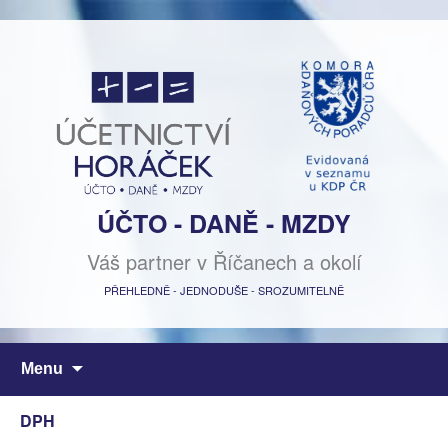
ÚČTO - DANĚ - MZDY
Váš partner v Říčanech a okolí
PŘEHLEDNĚ - JEDNODUŠE - SROZUMITELNĚ
Přejít
Menu
k
obsahu
DPH
webu