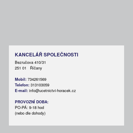
KANCELÁŘ SPOLEČNOSTI
Bezručova 410/31
251 01 Říčany
Mobil:
734261569
Telefon:
313103059
E-mail:
info@ucetnictvi-horacek.cz
PROVOZNÍ DOBA:
PO-PÁ: 9-18 hod
(nebo dle dohody)