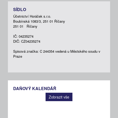
SÍDLO
Účetnictví Horáček s.r.o.
Boubínská 1083/3, 251 01 Říčany
251 01 Říčany
IČ: 04235274
DIČ: CZ04235274
Spisová značka: C 244354 vedená u Městského soudu v
Praze
DAŇOVÝ KALENDÁŘ
Zobrazit vše