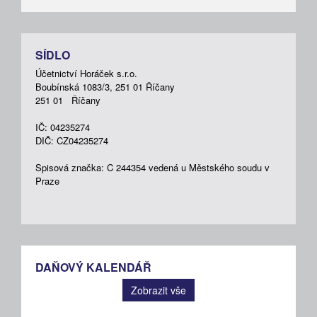
SÍDLO
Účetnictví Horáček s.r.o.
Boubínská 1083/3, 251 01 Říčany
251 01 Říčany
IČ: 04235274
DIČ: CZ04235274
Spisová značka: C 244354 vedená u Městského soudu v
Praze
DAŇOVÝ KALENDÁŘ
Zobrazit vše