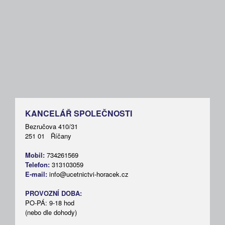
KANCELÁŘ SPOLEČNOSTI
Bezručova 410/31
251 01 Říčany
Mobil:
734261569
Telefon:
313103059
E-mail:
info@ucetnictvi-horacek.cz
PROVOZNÍ DOBA:
PO-PÁ: 9-18 hod
(nebo dle dohody)