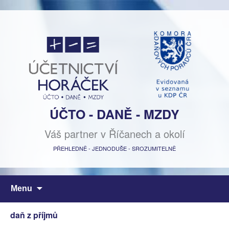
ÚČTO - DANĚ - MZDY
Váš partner v Říčanech a okolí
PŘEHLEDNĚ - JEDNODUŠE - SROZUMITELNĚ
Přejít
Menu
k
obsahu
daň z příjmů
webu