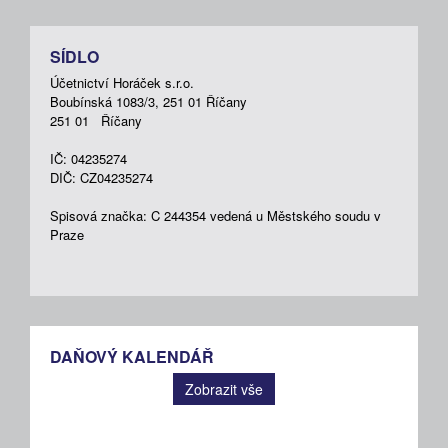
SÍDLO
Účetnictví Horáček s.r.o.
Boubínská 1083/3, 251 01 Říčany
251 01 Říčany
IČ: 04235274
DIČ: CZ04235274
Spisová značka: C 244354 vedená u Městského soudu v
Praze
DAŇOVÝ KALENDÁŘ
Zobrazit vše