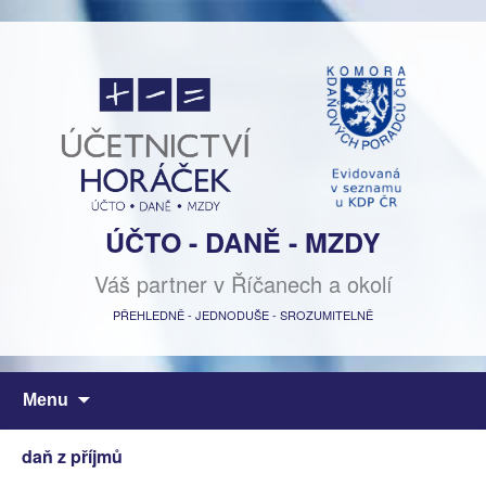
ÚČTO - DANĚ - MZDY
Váš partner v Říčanech a okolí
PŘEHLEDNĚ - JEDNODUŠE - SROZUMITELNĚ
Přejít
Menu
k
obsahu
daň z příjmů
webu