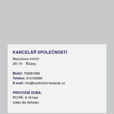
KANCELÁŘ SPOLEČNOSTI
Bezručova 410/31
251 01 Říčany
Mobil:
734261569
Telefon:
313103059
E-mail:
info@ucetnictvi-horacek.cz
PROVOZNÍ DOBA:
PO-PÁ: 9-18 hod
(nebo dle dohody)