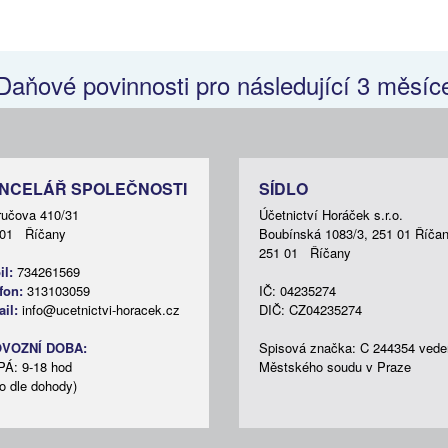
daňovým
ní
Daňové povinnosti pro následující 3 měsíc
ví
NCELÁŘ SPOLEČNOSTI
SÍDLO
ručova 410/31
Účetnictví Horáček s.r.o.
 01 Říčany
Boubínská 1083/3, 251 01 Říča
251 01 Říčany
l:
734261569
ělené
fon:
313103059
IČ: 04235274
il:
info@ucetnictvi-horacek.cz
DIČ: CZ04235274
VOZNÍ DOBA:
Spisová značka: C 244354 vede
PÁ: 9-18 hod
Městského soudu v Praze
o dle dohody)