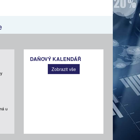
e
DAŇOVÝ KALENDÁŘ
Zobrazit vše
ny
ná u