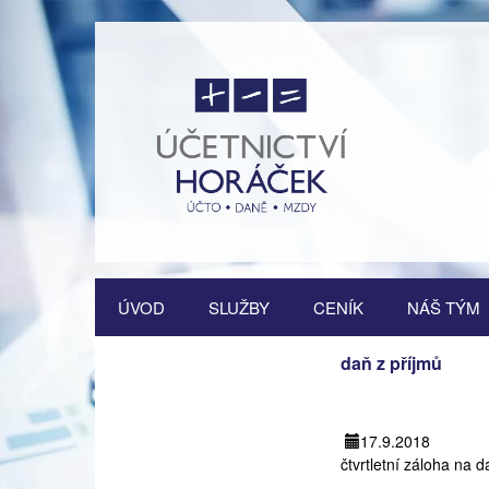
Přejít
ÚVOD
SLUŽBY
CENÍK
NÁŠ TÝM
k
obsahu
Vedení účetnictví
webu
daň z příjmů
Vedení daňové evidence
17.9.2018
Vedení mzdové agendy
čtvrtletní záloha na d