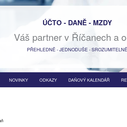
ÚČTO - DANĚ - MZDY
Váš partner v Říčanech a o
PŘEHLEDNĚ - JEDNODUŠE - SROZUMITELN
NOVINKY
ODKAZY
DAŇOVÝ KALENDÁŘ
RE
aň