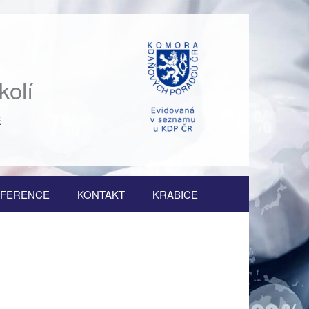
kolí
Ě
FERENCE
KONTAKT
KRABICE