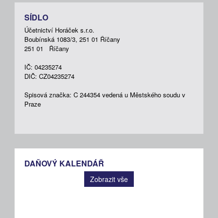
SÍDLO
Účetnictví Horáček s.r.o.
Boubínská 1083/3, 251 01 Říčany
251 01 Říčany
IČ: 04235274
DIČ: CZ04235274
Spisová značka: C 244354 vedená u Městského soudu v
Praze
DAŇOVÝ KALENDÁŘ
Zobrazit vše