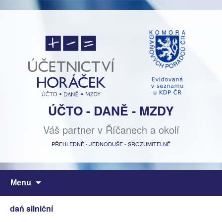
ÚČTO - DANĚ - MZDY
Váš partner v Říčanech a okolí
PŘEHLEDNĚ - JEDNODUŠE - SROZUMITELNĚ
Přejít
Menu
k
obsahu
daň silniční
webu