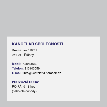
KANCELÁŘ SPOLEČNOSTI
Bezručova 410/31
251 01 Říčany
Mobil:
734261569
Telefon:
313103059
E-mail:
info@ucetnictvi-horacek.cz
PROVOZNÍ DOBA:
PO-PÁ: 9-18 hod
(nebo dle dohody)