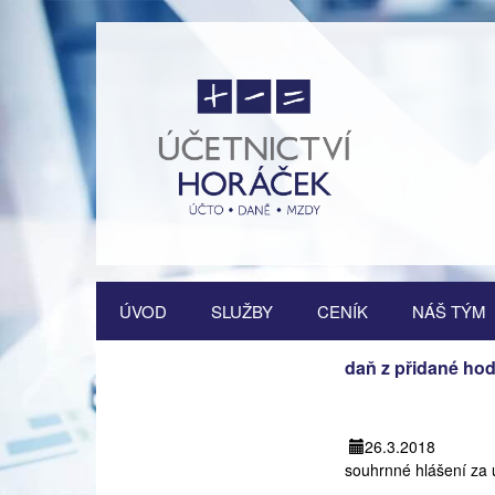
Přejít
ÚVOD
SLUŽBY
CENÍK
NÁŠ TÝM
k
obsahu
Vedení účetnictví
webu
daň z přidané ho
Vedení daňové evidence
26.3.2018
Vedení mzdové agendy
souhrnné hlášení za