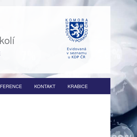
kolí
Ě
FERENCE
KONTAKT
KRABICE