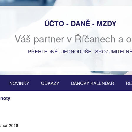
ÚČTO - DANĚ - MZDY
Váš partner v Říčanech a o
PŘEHLEDNĚ - JEDNODUŠE - SROZUMITELN
NOVINKY
ODKAZY
DAŇOVÝ KALENDÁŘ
RE
dnoty
 únor 2018