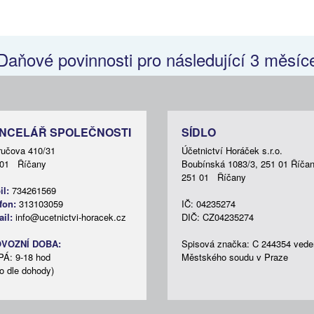
daňovým
ní
Daňové povinnosti pro následující 3 měsíc
ví
NCELÁŘ SPOLEČNOSTI
SÍDLO
ručova 410/31
Účetnictví Horáček s.r.o.
 01 Říčany
Boubínská 1083/3, 251 01 Říča
251 01 Říčany
l:
734261569
ělené
fon:
313103059
IČ: 04235274
il:
info@ucetnictvi-horacek.cz
DIČ: CZ04235274
VOZNÍ DOBA:
Spisová značka: C 244354 vede
PÁ: 9-18 hod
Městského soudu v Praze
o dle dohody)