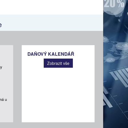
e
DAŇOVÝ KALENDÁŘ
Zobrazit vše
ny
ná u