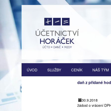
Přejít
ÚVOD
SLUŽBY
CENÍK
NÁŠ TÝM
k
obsahu
Vedení účetnictví
webu
daň z přidané ho
Vedení daňové evidence
30.9.2018
Vedení mzdové agendy
žádost o vrácení DP