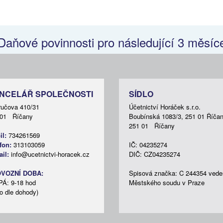
daňovým
ní
Daňové povinnosti pro následující 3 měsíc
ví
NCELÁŘ SPOLEČNOSTI
SÍDLO
ručova 410/31
Účetnictví Horáček s.r.o.
 01 Říčany
Boubínská 1083/3, 251 01 Říča
251 01 Říčany
l:
734261569
ělené
fon:
313103059
IČ: 04235274
il:
info@ucetnictvi-horacek.cz
DIČ: CZ04235274
VOZNÍ DOBA:
Spisová značka: C 244354 vede
PÁ: 9-18 hod
Městského soudu v Praze
o dle dohody)