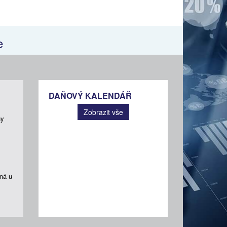
e
DAŇOVÝ KALENDÁŘ
Zobrazit vše
ny
ná u