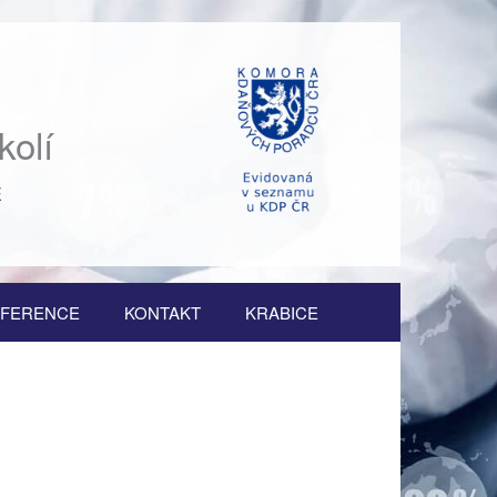
kolí
Ě
FERENCE
KONTAKT
KRABICE