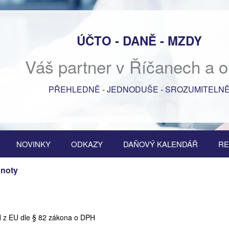
ÚČTO - DANĚ - MZDY
Váš partner v Říčanech a o
PŘEHLEDNĚ - JEDNODUŠE - SROZUMITELN
NOVINKY
ODKAZY
DAŇOVÝ KALENDÁŘ
RE
dnoty
H z EU dle § 82 zákona o DPH